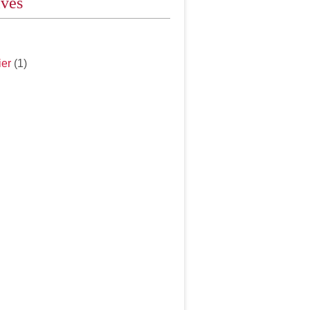
ives
ier
(1)