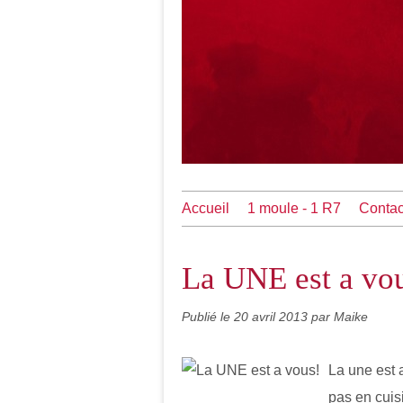
Accueil
1 moule - 1 R7
Contac
La UNE est a vo
Publié le
20 avril 2013
par Maike
La une est a
pas en cuisi