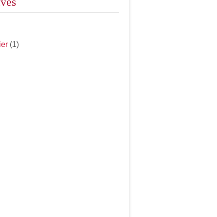
ives
ier
(1)