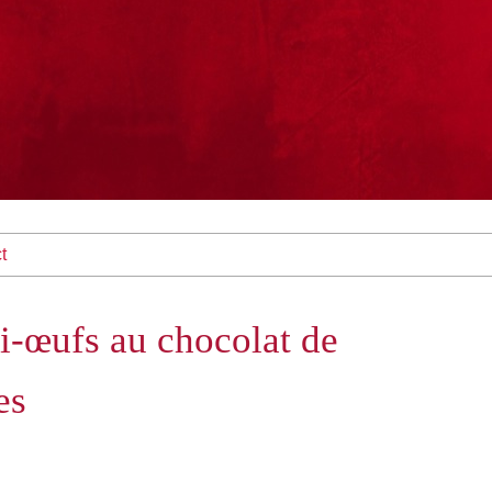
t
i-œufs au chocolat de
es