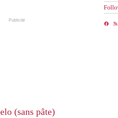
Foll
Publicité
lo (sans pâte)