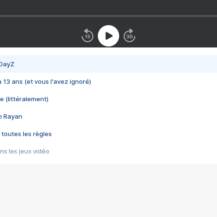
 DayZ
 a 13 ans (et vous l'avez ignoré)
e (littéralement)
im Rayan
 toutes les règles
s les jeux vidéo
us choquant de Rockstar ? - Le scandale BULLY
e plus moche de Steam
du RÊVE tourne au CAUCHEMAR