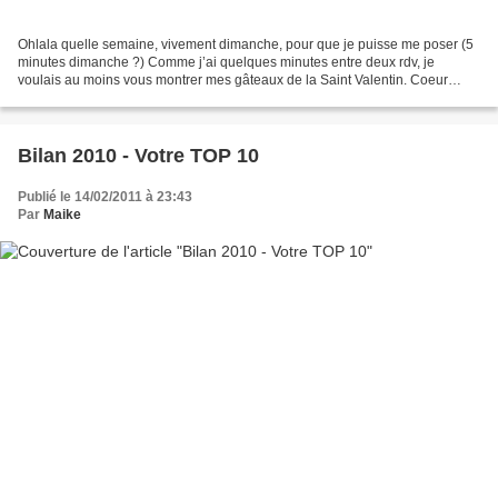
Ohlala quelle semaine, vivement dimanche, pour que je puisse me poser (5
minutes dimanche ?) Comme j’ai quelques minutes entre deux rdv, je
voulais au moins vous montrer mes gâteaux de la Saint Valentin. Coeur
Framboise Chocolat Ingrédients: * 300 g de...
Bilan 2010 - Votre TOP 10
Publié le 14/02/2011 à 23:43
Par
Maike