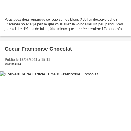
Vous avez déjà remarqué ce logo sur les blogs ? Je l’ai découvert chez
Thermominoux et je pense que vous allez le voir défiler un peu partout ces
jours ci. Le défi est de taille, faire mieux que l’année dernière ! De quoi s’agit
t’il ? Pour la troisième...
Coeur Framboise Chocolat
Publié le 18/02/2011 à 15:11
Par
Maike