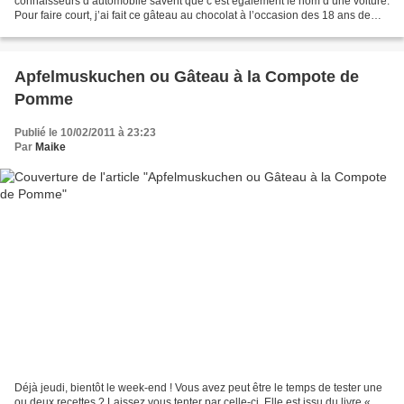
connaisseurs d’automobile savent que c’est également le nom d’une voiture.
Pour faire court, j’ai fait ce gâteau au chocolat à l’occasion des 18 ans de
mon fils et comme son tonton...
Apfelmuskuchen ou Gâteau à la Compote de
Pomme
Publié le 10/02/2011 à 23:23
Par
Maike
Déjà jeudi, bientôt le week-end ! Vous avez peut être le temps de tester une
ou deux recettes ? Laissez vous tenter par celle-ci. Elle est issu du livre «