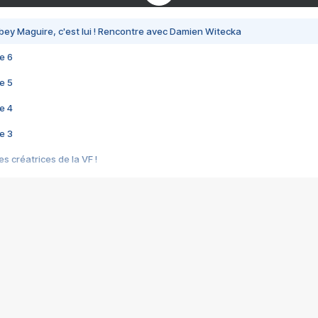
bey Maguire, c'est lui ! Rencontre avec Damien Witecka
e 6
e 5
e 4
e 3
s créatrices de la VF !
e 2
e 1
e Mektoub My Love arrive enfin ! Rencontre avec Shaïn Boumedine et Sal
i : après Toni en famille
elle réalise le bouleversant Dites lui que je l'aime
ais ! Rencontre autour de Vie privée de Rebecca Zlotowski