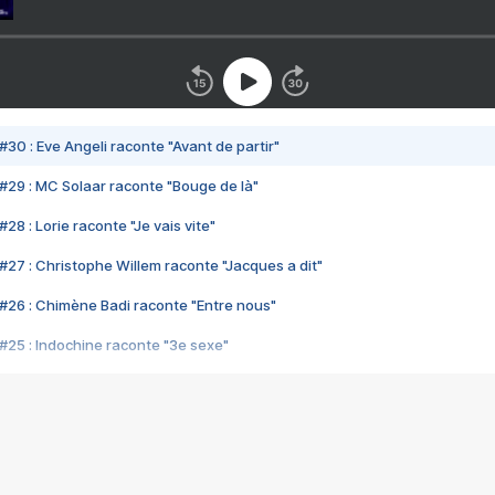
#30 : Eve Angeli raconte "Avant de partir"
#29 : MC Solaar raconte "Bouge de là"
28 : Lorie raconte "Je vais vite"
#27 : Christophe Willem raconte "Jacques a dit"
#26 : Chimène Badi raconte "Entre nous"
#25 : Indochine raconte "3e sexe"
#24 : Zaho raconte "C'est chelou"
#23 : Patrick Bruel raconte "Au café des délices"
#22 : Kyo raconte "Le chemin"