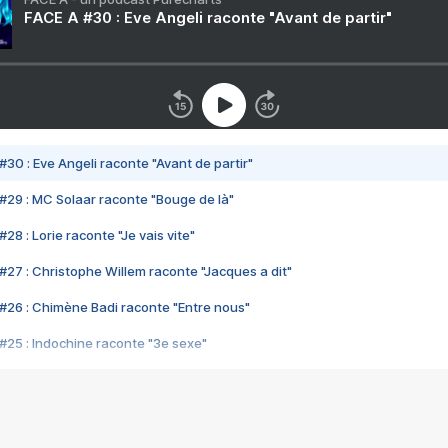
FACE A #30 : Eve Angeli raconte "Avant de partir"
#30 : Eve Angeli raconte "Avant de partir"
#29 : MC Solaar raconte "Bouge de là"
28 : Lorie raconte "Je vais vite"
#27 : Christophe Willem raconte "Jacques a dit"
#26 : Chimène Badi raconte "Entre nous"
#25 : Indochine raconte "3e sexe"
#24 : Zaho raconte "C'est chelou"
#23 : Patrick Bruel raconte "Au café des délices"