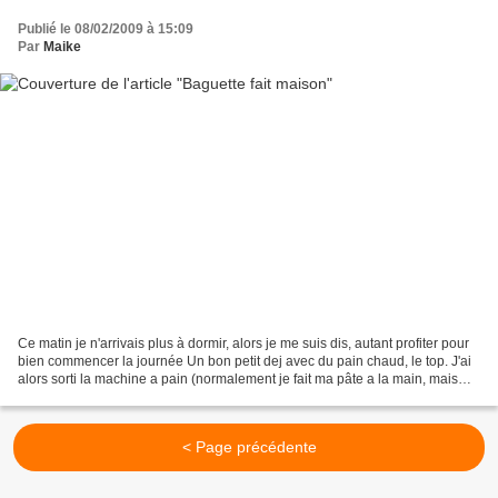
Publié le 08/02/2009 à 15:09
Par
Maike
Ce matin je n'arrivais plus à dormir, alors je me suis dis, autant profiter pour
bien commencer la journée Un bon petit dej avec du pain chaud, le top. J'ai
alors sorti la machine a pain (normalement je fait ma pâte a la main, mais
pour ça je tape la...
< Page précédente