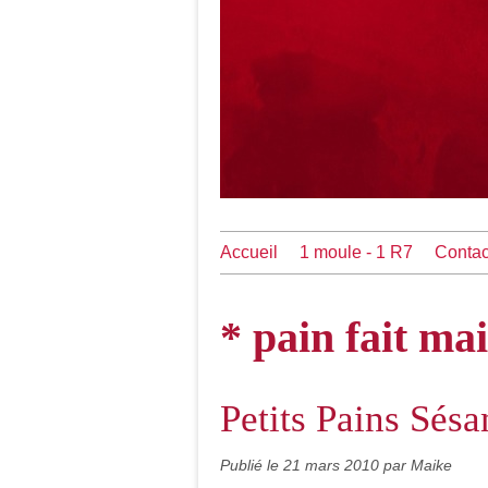
Accueil
1 moule - 1 R7
Contac
* pain fait ma
Petits Pains Sés
Publié le
21 mars 2010
par Maike