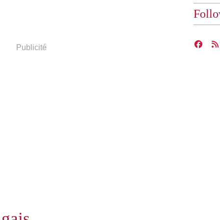
Foll
Publicité
ugais