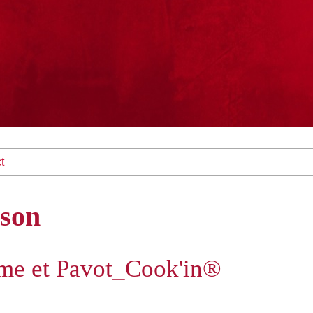
t
ison
ame et Pavot_Cook'in®