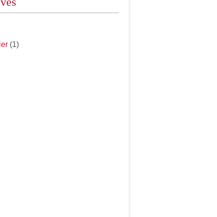
ives
ier
(1)