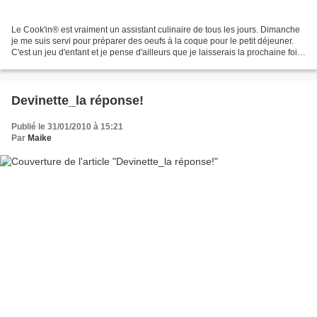
Le Cook'in® est vraiment un assistant culinaire de tous les jours. Dimanche
je me suis servi pour préparer des oeufs à la coque pour le petit déjeuner.
C'est un jeu d'enfant et je pense d'ailleurs que je laisserais la prochaine fois
les enfants les faire....
Devinette_la réponse!
Publié le 31/01/2010 à 15:21
Par
Maike