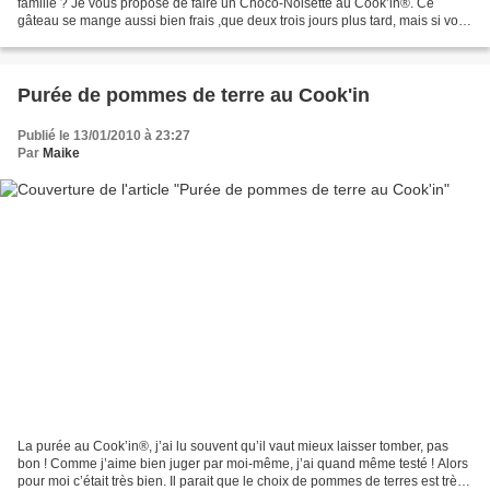
famille ? Je vous propose de faire un Choco-Noisette au Cook’in®. Ce
gâteau se mange aussi bien frais ,que deux trois jours plus tard, mais si vous
êtes gourmand comme moi il ne va...
Purée de pommes de terre au Cook'in
Publié le 13/01/2010 à 23:27
Par
Maike
La purée au Cook’in®, j’ai lu souvent qu’il vaut mieux laisser tomber, pas
bon ! Comme j’aime bien juger par moi-même, j’ai quand même testé ! Alors
pour moi c’était très bien. Il parait que le choix de pommes de terres est très