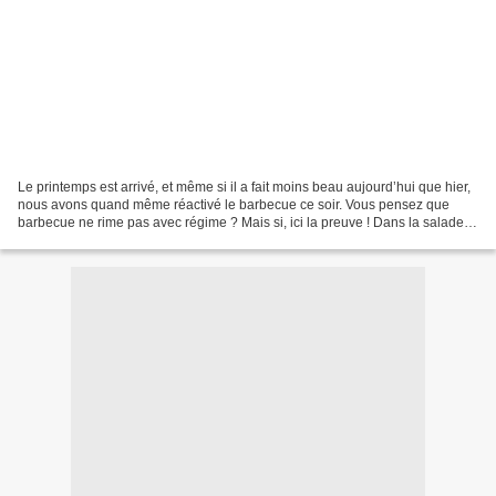
Le printemps est arrivé, et même si il a fait moins beau aujourd’hui que hier,
nous avons quand même réactivé le barbecue ce soir. Vous pensez que
barbecue ne rime pas avec régime ? Mais si, ici la preuve ! Dans la salade
(1*), vous comptez juste le mais....