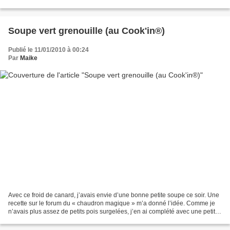
important. Il faut en...
Soupe vert grenouille (au Cook'in®)
Publié le 11/01/2010 à 00:24
Par
Maike
Avec ce froid de canard, j’avais envie d’une bonne petite soupe ce soir. Une
recette sur le forum du « chaudron magique » m’a donné l’idée. Comme je
n’avais plus assez de petits pois surgelées, j’en ai complété avec une petites
boite de conserve. Crème...