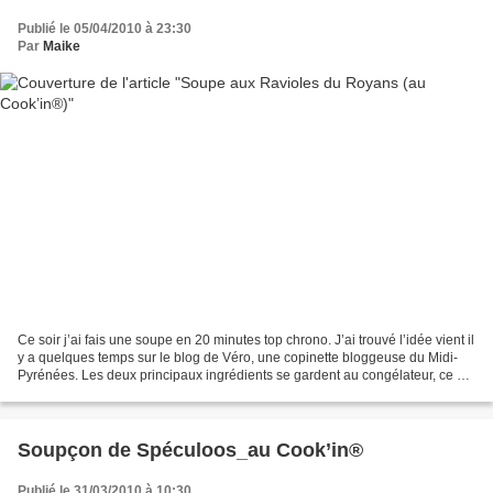
Publié le 05/04/2010 à 23:30
Par
Maike
Ce soir j’ai fais une soupe en 20 minutes top chrono. J’ai trouvé l’idée vient il
y a quelques temps sur le blog de Véro, une copinette bloggeuse du Midi-
Pyrénées. Les deux principaux ingrédients se gardent au congélateur, ce qui
vous permet vraiment...
Soupçon de Spéculoos_au Cook’in®
Publié le 31/03/2010 à 10:30