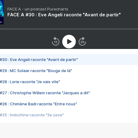
FACE A - un podcast Purecharts
FACE A #30 : Eve Angeli raconte "Avant de partir"
#30 : Eve Angeli raconte "Avant de partir"
#29 : MC Solaar raconte "Bouge de là"
28 : Lorie raconte "Je vais vite"
#27 : Christophe Willem raconte "Jacques a dit"
#26 : Chimène Badi raconte "Entre nous"
#25 : Indochine raconte "3e sexe"
#24 : Zaho raconte "C'est chelou"
#23 : Patrick Bruel raconte "Au café des délices"