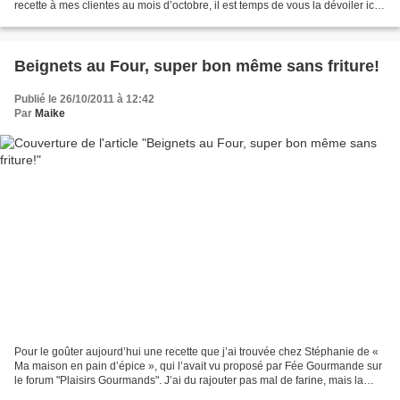
recette à mes clientes au mois d’octobre, il est temps de vous la dévoiler ici.
En plus la récolte de...
Beignets au Four, super bon même sans friture!
Publié le 26/10/2011 à 12:42
Par
Maike
Pour le goûter aujourd’hui une recette que j’ai trouvée chez Stéphanie de «
Ma maison en pain d’épice », qui l’avait vu proposé par Fée Gourmande sur
le forum "Plaisirs Gourmands". J’ai du rajouter pas mal de farine, mais la
tribu les a dévoré quand même....