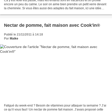
Ca y est Noël est passé, mais les enfants sont en vacances et on profite
encore un peu du calme. Le soir on aime bien prendre un petit verre devant
la cheminée. Si vous êtes aussi des adaptes du fait maison, ici une idée
sympa, parfait pour la saison....
Nectar de pomme, fait maison avec Cook'in®
Publié le 21/11/2011 à 14:18
Par
Maike
Fatigué du week-end ? Besoin de vitamines pour attaquer la semaine ? J’ai
ce qu’il vous faut ! Un nectar de pomme fait maison. J’avais proposé cette