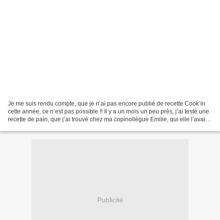
Je me suis rendu compte, que je n’ai pas encore publié de recette Cook’in
cette année, ce n’est pas possible !! Il y a un mois un peu près, j’ai testé une
recette de pain, que j’ai trouvé chez ma copinollègue Emilie, qui elle l’avait
piqué chez Mes P’tits...
Publicité