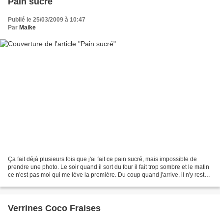
Pain sucré
Publié le 25/03/2009 à 10:47
Par
Maike
Ça fait déjà plusieurs fois que j'ai fait ce pain sucré, mais impossible de
prendre une photo. Le soir quand il sort du four il fait trop sombre et le matin
ce n'est pas moi qui me lève la première. Du coup quand j'arrive, il n'y reste
plus grand choses...
Verrines Coco Fraises