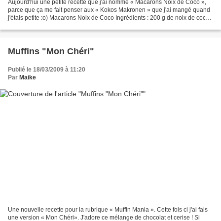
Aujourd'hui une petite recette que j'ai nommé « Macarons Noix de Coco »,
parce que ça me fait penser aux « Kokos Makronen » que j'ai mangé quand
j'étais petite :o) Macarons Noix de Coco Ingrédients : 200 g de noix de coco
râpée 120 g de sucre en poudre...
Muffins "Mon Chéri"
Publié le 18/03/2009 à 11:20
Par
Maike
Une nouvelle recette pour la rubrique « Muffin Mania ». Cette fois ci j'ai fais
une version « Mon Chéri». J'adore ce mélange de chocolat et cerise ! Si