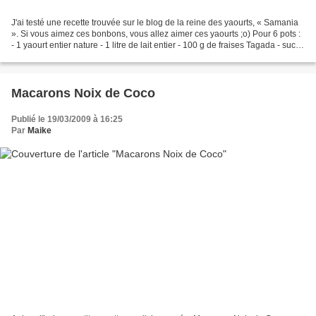
J'ai testé une recette trouvée sur le blog de la reine des yaourts, « Samania
». Si vous aimez ces bonbons, vous allez aimer ces yaourts ;o) Pour 6 pots :
- 1 yaourt entier nature - 1 litre de lait entier - 100 g de fraises Tagada - sucre
(suivant votre...
Macarons Noix de Coco
Publié le 19/03/2009 à 16:25
Par
Maike