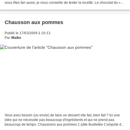
vous êtes fan aussi, je vous conseille de tester la recette. Le chocolat du «
Mon Chéri » fond pendant...
Chausson aux pommes
Publié le 17/03/2009 à 10:13
Par
Maike
Vous avez besoin (ou envie) de faire un dessert vite fait, bien fait ? Ici une
idée qui ne nécessite pas beaucoup d'ingrédients et qui ne prend pas
beaucoup de temps. Chaussons aux pommes 1 pâte feuilletée Compote de
pommes 1 œuf Préchauffez le four 220...