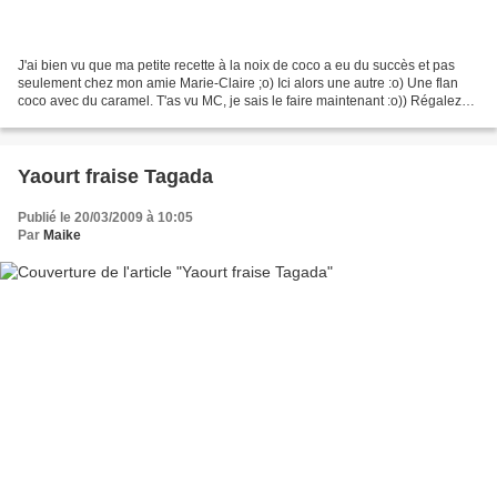
J'ai bien vu que ma petite recette à la noix de coco a eu du succès et pas
seulement chez mon amie Marie-Claire ;o) Ici alors une autre :o) Une flan
coco avec du caramel. T'as vu MC, je sais le faire maintenant :o)) Régalez
vous, c'est super bon ! Flan...
Yaourt fraise Tagada
Publié le 20/03/2009 à 10:05
Par
Maike