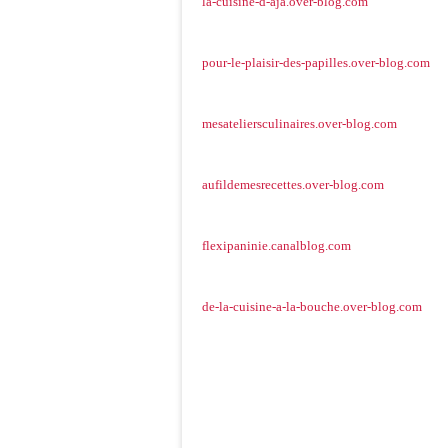
la-cuisine-d-aja.over-blog.com
pour-le-plaisir-des-papilles.over-blog.com
mesateliersculinaires.over-blog.com
aufildemesrecettes.over-blog.com
flexipaninie.canalblog.com
de-la-cuisine-a-la-bouche.over-blog.com