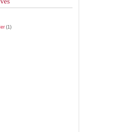
ives
ier
(1)