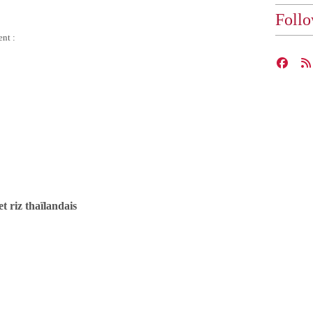
Foll
ent :
 riz thaïlandais