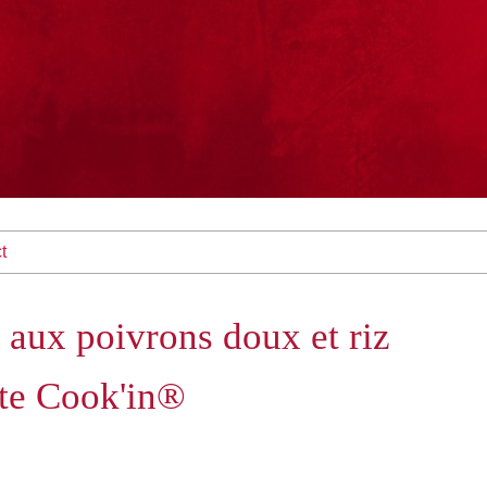
t
aux poivrons doux et riz
tte Cook'in®