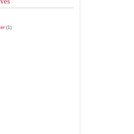
ives
ier
(1)