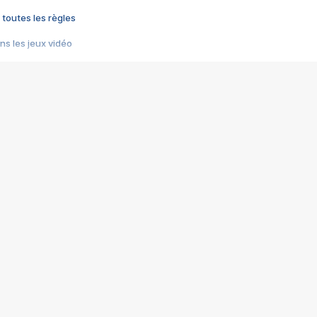
 toutes les règles
s les jeux vidéo
us choquant de Rockstar ? - Le scandale BULLY
e plus moche de Steam
du RÊVE tourne au CAUCHEMAR
pendant 8 heures
it… à tort
umiliés par un jeu vidéo
ire - Final Fantasy 8
ti un empire - Age of Empires
story DOFUS
tard, il crée l'un des pires jeux de tous les temps, MindsEye.