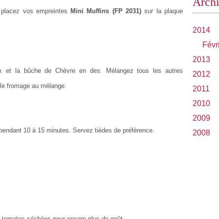
Arch
t placez vos empreintes
Mini Muffins (FP 2031)
sur la plaque
2014
Févr
2013
x et la bûche de Chèvre en des. Mélangez tous les autres
2012
t le fromage au mélange.
2011
2010
2009
 pendant 10 à 15 minutes. Servez tièdes de préférence.
2008
s tomates séchées pour encore plus de goût.