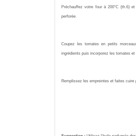
Préchauffez votre four à 200°C (th.6) e
perforée.
Coupez les tomates en petits morceau
ingrédients puis incorporez les tomates e
Remplissez les empreintes et faites cuire
Suggestion :
Utilisez l’huile parfumée de