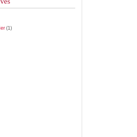
ives
ier
(1)