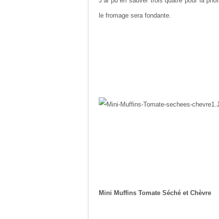
J’ai pu en sauver trois quatre pour la phot
le fromage sera fondante.
Mini Muffins Tomate Séché et Chèvre