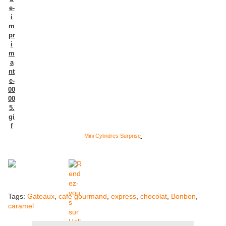
Mini Cylindres Surprise
Tags:
Gateaux
,
café gourmand
,
express
,
chocolat
,
Bonbon
,
caramel