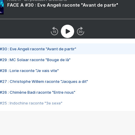
FACE A #30 : Eve Angeli raconte "Avant de partir"
#30 : Eve Angeli raconte "Avant de partir"
#29 : MC Solaar raconte "Bouge de là"
28 : Lorie raconte "Je vais vite"
#27 : Christophe Willem raconte "Jacques a dit"
#26 : Chimène Badi raconte "Entre nous"
#25 : Indochine raconte "3e sexe"
#24 : Zaho raconte "C'est chelou"
#23 : Patrick Bruel raconte "Au café des délices"