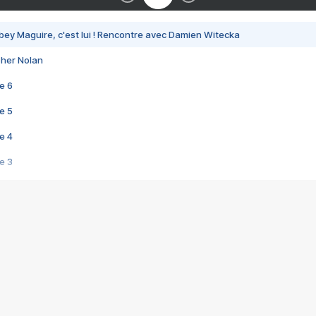
bey Maguire, c'est lui ! Rencontre avec Damien Witecka
pher Nolan
e 6
e 5
e 4
e 3
s créatrices de la VF !
e 2
e 1
e Mektoub My Love arrive enfin ! Rencontre avec Shaïn Boumedine et Sal
i : après Toni en famille
elle réalise le bouleversant Dites lui que je l'aime