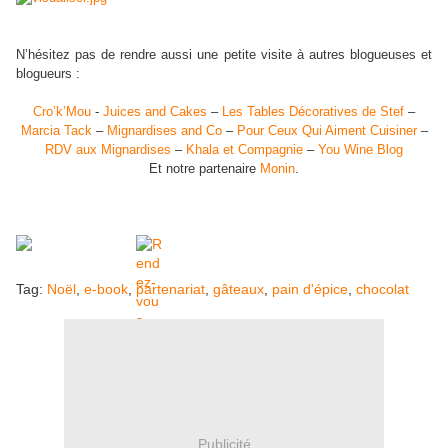
N’hésitez pas de rendre aussi une petite visite à autres blogueuses et
blogueurs :
Cro’k’Mou
-
Juices and Cakes
–
Les Tables Décoratives de Stef
–
Marcia Tack
–
Mignardises and Co
–
Pour Ceux Qui Aiment Cuisiner
–
RDV aux Mignardises
–
Khala et Compagnie
–
You Wine Blog
Et notre partenaire
Monin
.
Tag:
Noël
,
e-book
,
partenariat
,
gâteaux
,
pain d'épice
,
chocolat
Publicité