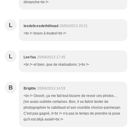
dimanche<br />
L
lesdelicesdethithoad
20/04/2013 20:21
<br /> bravo à toutes!<br />
L
LeeYaa
20/04/2013 17:45
<br /> et bien, que de réalisations :)<br />
B
Brigitte
20/04/2013 14:53
<br /> Ooooh, ça me fait tout bizarre de revoir ces photos....
j'en avais oubliée certaines. Bon, il va falloir tenter de
photographier le cabillaud et son crumble chorizo-parmesan.
C'est pas gagné, il<br /> n'a pas le temps de prendre la pose
qu'il est déjà avalé!<br />