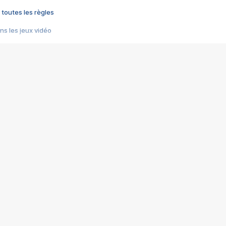
 toutes les règles
s les jeux vidéo
us choquant de Rockstar ? - Le scandale BULLY
e plus moche de Steam
du RÊVE tourne au CAUCHEMAR
pendant 8 heures
it… à tort
umiliés par un jeu vidéo
ire - Final Fantasy 8
ti un empire - Age of Empires
story DOFUS
tard, il crée l'un des pires jeux de tous les temps, MindsEye.