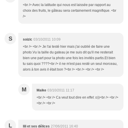
<br /> Avec la latitude qui nous est laissée par rapport au
choix des fruits, le gâteau sera certainement magnifique. <br
/>
S
soizic
03/10/2011 10:09
<br /> <br /> Je l'ai testé hier mais j'ai oublié de faire une
photo.Vu la taille du gateau je me suis dit qu'il me resterait
bien une part pour la photo une fois les invités partis.Et bien
tu sais quoi ????<br /> il ne m'est pas resté un seul morceau,
alors à ton avis il était bon ?<br /> <br /> <br /> <br />
M
Maike
03/10/2011 11:17
<br /> <br /> Ca veut tout dire en effet :o))<br /> <br />
<br /> <br />
L
lili et ses délices
27/06/2011 16:40