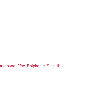
angipane
,
Fête
,
Épiphanie
,
Silpat®