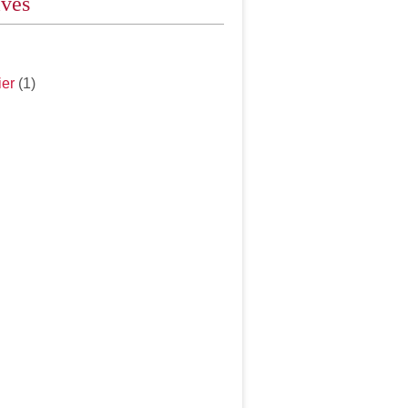
ives
ier
(1)