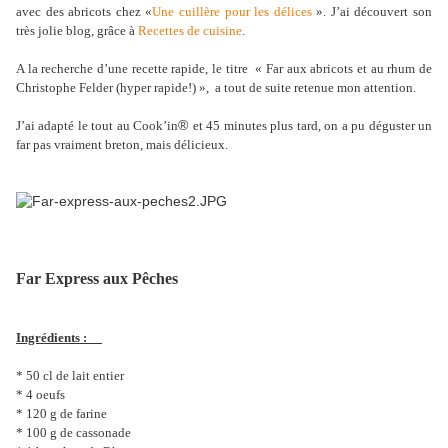
avec des abricots chez «
Une cuillère pour les délices
». J’ai découvert son
très jolie blog, grâce à
Recettes de cuisine
.
A la recherche d’une recette rapide, le titre « Far aux abricots et au rhum de
Christophe Felder (hyper rapide!) », a tout de suite retenue mon attention.
®
J’ai adapté le tout au Cook’in
et 45 minutes plus tard, on a pu déguster un
far pas vraiment breton, mais délicieux.
Far Express aux Pêches
Ingrédients :
* 50 cl de lait entier
* 4 oeufs
* 120 g de farine
* 100 g de cassonade