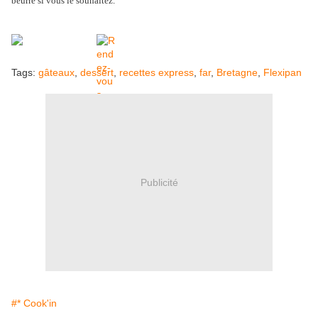
beurre si vous le souhaitez.
Tags:
gâteaux
,
dessert
,
recettes express
,
far
,
Bretagne
,
Flexipan
Publicité
#* Cook'in