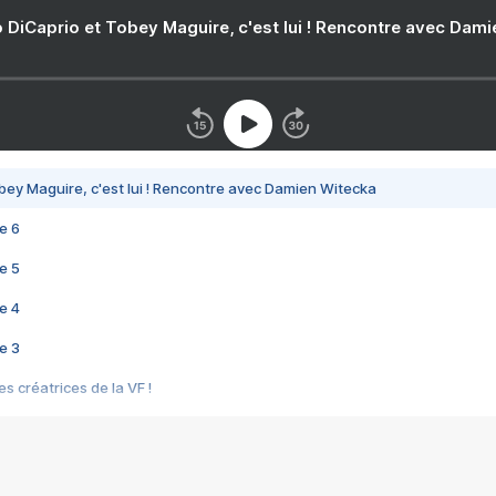
 DiCaprio et Tobey Maguire, c'est lui ! Rencontre avec Dam
bey Maguire, c'est lui ! Rencontre avec Damien Witecka
e 6
e 5
e 4
e 3
s créatrices de la VF !
e 2
e 1