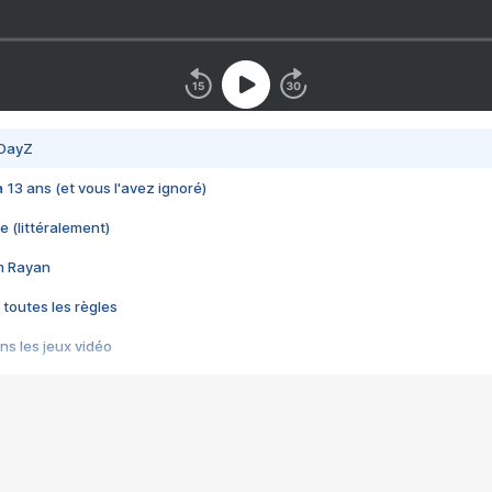
 DayZ
 a 13 ans (et vous l'avez ignoré)
e (littéralement)
im Rayan
 toutes les règles
s les jeux vidéo
us choquant de Rockstar ? - Le scandale BULLY
e plus moche de Steam
du RÊVE tourne au CAUCHEMAR