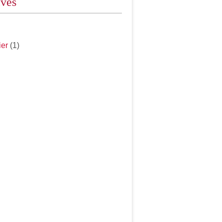
ives
ier
(1)