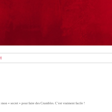
t
ci mon « secret » pour faire des Crumbles. C’est vraiment facile !