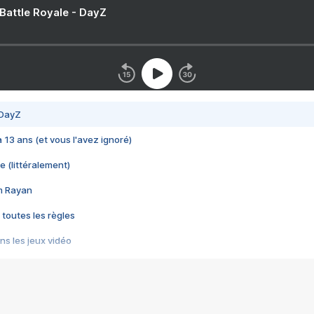
 Battle Royale - DayZ
 DayZ
 a 13 ans (et vous l'avez ignoré)
e (littéralement)
im Rayan
 toutes les règles
s les jeux vidéo
us choquant de Rockstar ? - Le scandale BULLY
e plus moche de Steam