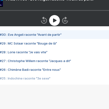
#30 : Eve Angeli raconte "Avant de partir"
#29 : MC Solaar raconte "Bouge de là"
28 : Lorie raconte "Je vais vite"
#27 : Christophe Willem raconte "Jacques a dit"
#26 : Chimène Badi raconte "Entre nous"
#25 : Indochine raconte "3e sexe"
#24 : Zaho raconte "C'est chelou"
#23 : Patrick Bruel raconte "Au café des délices"
#22 : Kyo raconte "Le chemin"