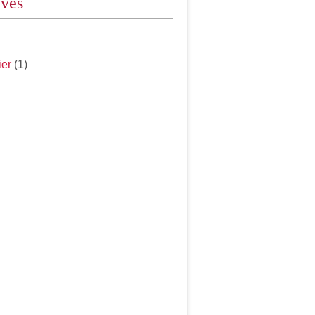
ives
ier
(1)