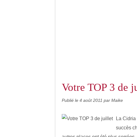
Votre TOP 3 de ju
Publié le
4 août 2011
par Maike
La Cidria
succès ch
autres places ont été plus serrée