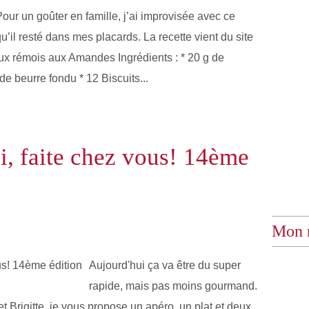
our un goûter en famille, j’ai improvisée avec ce
u’il resté dans mes placards. La recette vient du site
eaux rémois aux Amandes Ingrédients : * 20 g de
e beurre fondu * 12 Biscuits...
, faite chez vous! 14ème
Mon 
Aujourd'hui ça va être du super
rapide, mais pas moins gourmand.
t Brigitte, je vous propose un apéro, un plat et deux