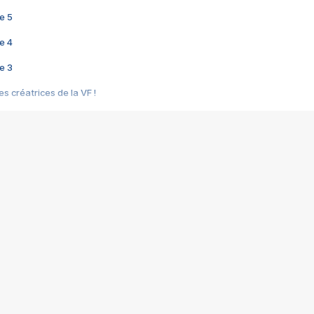
e 5
e 4
e 3
s créatrices de la VF !
e 2
e 1
e Mektoub My Love arrive enfin ! Rencontre avec Shaïn Boumedine et Sal
i : après Toni en famille
elle réalise le bouleversant Dites lui que je l'aime
ais ! Rencontre autour de Vie privée de Rebecca Zlotowski
 de Marguerite, Grave... Rencontre avec Ella Rumpf
 Les Rêveurs, un film intime sur la santé mentale